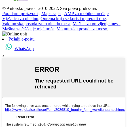
© Autorsko pravo - 2010-2022: Sva prava pridržana.
Popularni proizvodi
-
Mapa sajta
-
AMP za mobilne uređaje
Vješalica za piletinu
,
Oprema koja se koristi u preradi ribe
,
Vakuumska posuda za marinadu mesa
,
Mašina za pravljenje mesa
,
Mašina za čišćenje mjehurića
,
Vakuumska posuda za meso
,
Pošalji e-poštu
WhatsApp
x