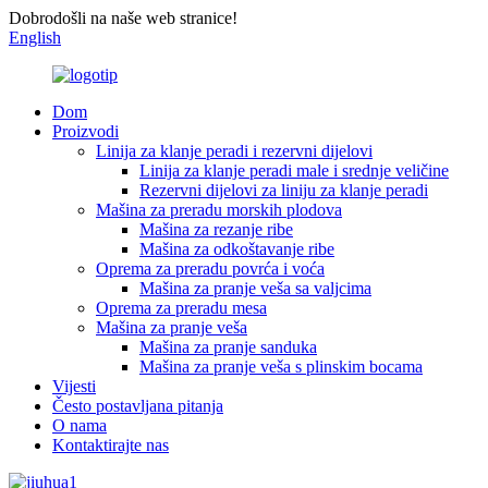
Dobrodošli na naše web stranice!
English
Dom
Proizvodi
Linija za klanje peradi i rezervni dijelovi
Linija za klanje peradi male i srednje veličine
Rezervni dijelovi za liniju za klanje peradi
Mašina za preradu morskih plodova
Mašina za rezanje ribe
Mašina za odkoštavanje ribe
Oprema za preradu povrća i voća
Mašina za pranje veša sa valjcima
Oprema za preradu mesa
Mašina za pranje veša
Mašina za pranje sanduka
Mašina za pranje veša s plinskim bocama
Vijesti
Često postavljana pitanja
O nama
Kontaktirajte nas