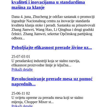
kvaliteti i inovacijama u standardima
mašina za klanje
Dana 4. juna, Zhucheng je održao sastanak o promociji
izgradnje Nacionalnog centra za inovacije standarda
kvaliteta klanja stoke i peradi. Sastanku su prisustvovali
Zhang Jianwei, Wang Hao, Li Qinghua i drugi gradski
čelnici. Zhang Jianwei, sekretar Općinskog partijskog
odbora...
Poboljšajte efikasnost prerade živine uz...
25-07-03 01
U peradarskoj industriji koja se stalno razvija,
efikasnost proizvodne linije je ključna...
Prikaži detalje
Revolucioniranje prerade mesa uz pomoć
naprednih...
25-06-11 02
U svijetu opreme za preradu mesa koji se stalno
mijenja, Chopper Mixer st...
Prikaži detalje