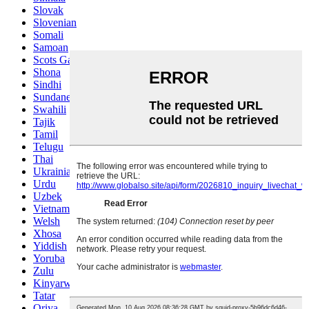
Slovak
Slovenian
Somali
Samoan
Scots Gaelic
Shona
Sindhi
Sundanese
Swahili
Tajik
Tamil
Telugu
Thai
Ukrainian
Urdu
Uzbek
Vietnamese
Welsh
Xhosa
Yiddish
Yoruba
Zulu
Kinyarwanda
Tatar
Oriya