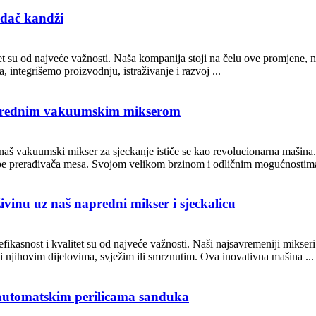
idač kandži
itet su od najveće važnosti. Naša kompanija stoji na čelu ove promjene, 
 integrišemo proizvodnju, istraživanje i razvoj ...
aprednim vakuumskim mikserom
, naš vakuumski mikser za sjeckanje ističe se kao revolucionarna mašin
ebe prerađivača mesa. Svojom velikom brzinom i odličnim mogućnostima 
ivinu uz naš napredni mikser i sjeckalicu
efikasnost i kvalitet su od najveće važnosti. Naši najsavremeniji mikser
ili njihovim dijelovima, svježim ili smrznutim. Ova inovativna mašina ...
s automatskim perilicama sanduka