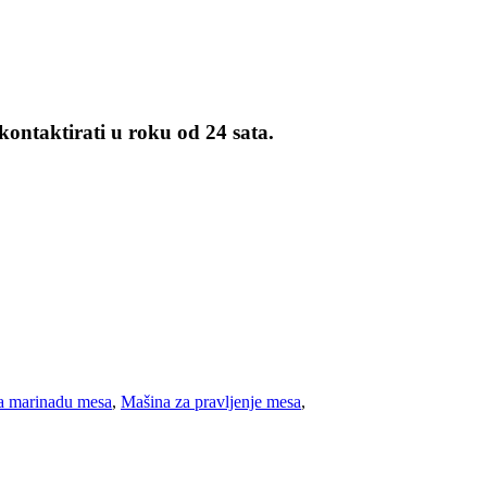
kontaktirati u roku od 24 sata.
a marinadu mesa
,
Mašina za pravljenje mesa
,