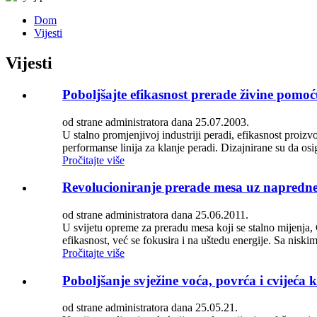
Dom
Vijesti
Vijesti
Poboljšajte efikasnost prerade živine pomo
od strane administratora dana 25.07.2003.
U stalno promjenjivoj industriji peradi, efikasnost proiz
performanse linija za klanje peradi. Dizajnirane su da os
Pročitajte više
Revolucioniranje prerade mesa uz napredne 
od strane administratora dana 25.06.2011.
U svijetu opreme za preradu mesa koji se stalno mijenja
efikasnost, već se fokusira i na uštedu energije. Sa nis
Pročitajte više
Poboljšanje svježine voća, povrća i cvijeć
od strane administratora dana 25.05.21.