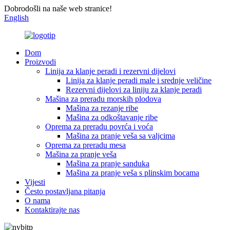
Dobrodošli na naše web stranice!
English
Dom
Proizvodi
Linija za klanje peradi i rezervni dijelovi
Linija za klanje peradi male i srednje veličine
Rezervni dijelovi za liniju za klanje peradi
Mašina za preradu morskih plodova
Mašina za rezanje ribe
Mašina za odkoštavanje ribe
Oprema za preradu povrća i voća
Mašina za pranje veša sa valjcima
Oprema za preradu mesa
Mašina za pranje veša
Mašina za pranje sanduka
Mašina za pranje veša s plinskim bocama
Vijesti
Često postavljana pitanja
O nama
Kontaktirajte nas