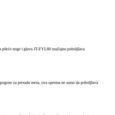
k za pileće noge i glavu JT-FYL80 značajno poboljšava
ne pogone za preradu mesa, ova oprema ne samo da poboljšava