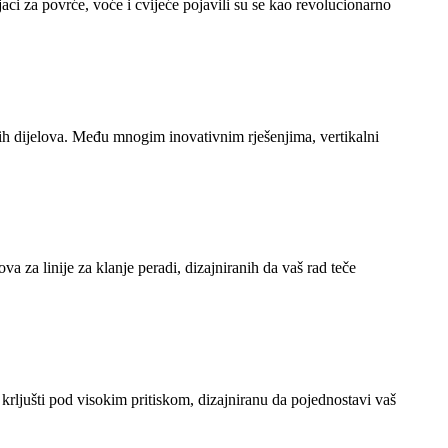
aci za povrće, voće i cvijeće pojavili su se kao revolucionarno
vnih dijelova. Među mnogim inovativnim rješenjima, vertikalni
 za linije za klanje peradi, dizajniranih da vaš rad teče
e krljušti pod visokim pritiskom, dizajniranu da pojednostavi vaš