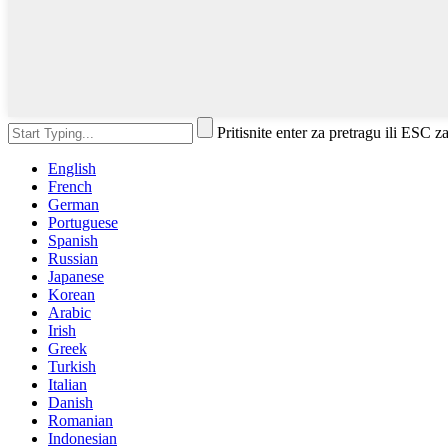
Pritisnite enter za pretragu ili ESC z
English
French
German
Portuguese
Spanish
Russian
Japanese
Korean
Arabic
Irish
Greek
Turkish
Italian
Danish
Romanian
Indonesian