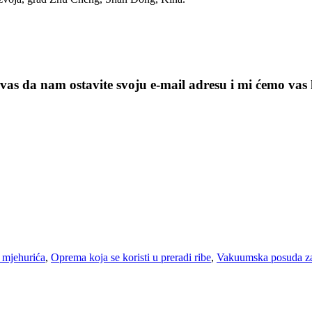
vas da nam ostavite svoju e-mail adresu i mi ćemo vas 
 mjehurića
,
Oprema koja se koristi u preradi ribe
,
Vakuumska posuda z