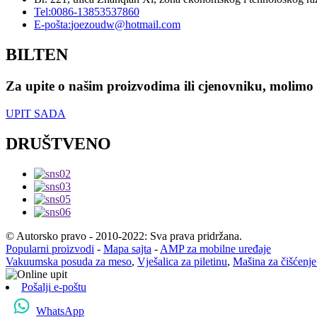
Tel:
0086-13853537860
E-pošta:
joezoudw@hotmail.com
BILTEN
Za upite o našim proizvodima ili cjenovniku, molimo 
UPIT SADA
DRUŠTVENO
© Autorsko pravo - 2010-2022: Sva prava pridržana.
Popularni proizvodi
-
Mapa sajta
-
AMP za mobilne uređaje
Vakuumska posuda za meso
,
Vješalica za piletinu
,
Mašina za čišćenje
Pošalji e-poštu
WhatsApp