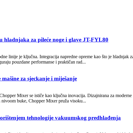
ću hladnjaka za pileće noge i glave JT-FYL80
vodne linije je ključna. Integracija napredne opreme kao što je hladnja
iguraju pouzdane performanse i praktičan rad...
mašine za sjeckanje i miješanje
, Chopper Mixer se ističe kao ključna inovacija. Dizajnirana za moder
kim nivoom buke, Chopper Mixer pruža visoku...
a korištenjem tehnologije vakuumskog predhlađenja