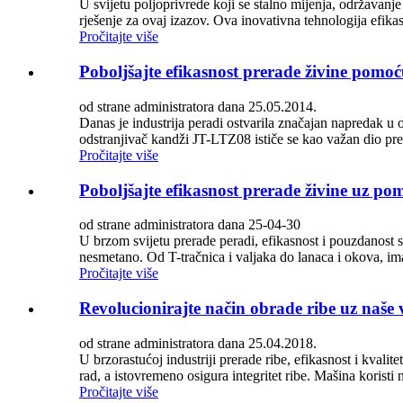
U svijetu poljoprivrede koji se stalno mijenja, održavanj
rješenje za ovaj izazov. Ova inovativna tehnologija efika
Pročitajte više
Poboljšajte efikasnost prerade živine pom
od strane administratora dana 25.05.2014.
Danas je industrija peradi ostvarila značajan napredak u 
odstranjivač kandži JT-LTZ08 ističe se kao važan dio pre
Pročitajte više
Poboljšajte efikasnost prerade živine uz po
od strane administratora dana 25-04-30
U brzom svijetu prerade peradi, efikasnost i pouzdanost s
nesmetano. Od T-tračnica i valjaka do lanaca i okova, im
Pročitajte više
Revolucionirajte način obrade ribe uz naše 
od strane administratora dana 25.04.2018.
U brzorastućoj industriji prerade ribe, efikasnost i kvali
rad, a istovremeno osigura integritet ribe. Mašina koristi
Pročitajte više