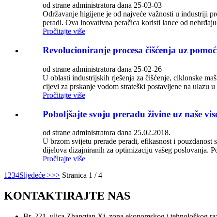
od strane administratora dana 25-03-03
Održavanje higijene je od najveće važnosti u industriji 
peradi. Ova inovativna peračica koristi lance od nehrđaju
Pročitajte više
Revolucioniranje procesa čišćenja uz pomoć 
od strane administratora dana 25-02-26
U oblasti industrijskih rješenja za čišćenje, ciklonske ma
cijevi za prskanje vodom strateški postavljene na ulazu u
Pročitajte više
Poboljšajte svoju preradu živine uz naše viso
od strane administratora dana 25.02.2018.
U brzom svijetu prerade peradi, efikasnost i pouzdanost s
dijelova dizajniranih za optimizaciju vašeg poslovanja. Po
Pročitajte više
1
2
3
4
Sljedeće >
>>
Stranica 1 / 4
KONTAKTIRAJTE NAS
Br. 221, ulica Zhanqian Xi, zona ekonomskog i tehnološkog r