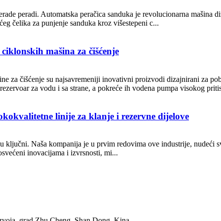
prerade peradi. Automatska peračica sanduka je revolucionarna mašina di
ćeg čelika za punjenje sanduka kroz višestepeni c...
ciklonskih mašina za čišćenje
šine za čišćenje su najsavremeniji inovativni proizvodi dizajnirani za p
 rezervoar za vodu i sa strane, a pokreće ih vodena pumpa visokog pritis
kokvalitetne linije za klanje i rezervne dijelove
u ključni. Naša kompanija je u prvim redovima ove industrije, nudeći sv
svećeni inovacijama i izvrsnosti, mi...
azvoja, grad Zhu Cheng, Shan Dong, Kina.