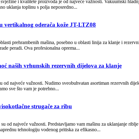
e svježine i kvalitete proizvoda je od najveće važnosti. Vakuumski hladnj
sno uklanja toplinu s polja neposredno...
oću vertikalnog oderača kože JT-LTZ08
oblasti prehrambenih mašina, posebno u oblasti linija za klanje i rezer
rade peradi. Ova profesionalna oprema...
moć naših vrhunskih rezervnih dijelova za klanje
u od najveće važnosti. Nudimo sveobuhvatan asortiman rezervnih dijelova
amo sve što vam je potrebno...
visokotlačne strugače za ribu
tet su od najveće važnosti. Predstavljamo vam mašinu za uklanjanje riblj
 naprednu tehnologiju vodenog pritiska za efikasno...