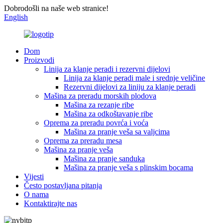
Dobrodošli na naše web stranice!
English
Dom
Proizvodi
Linija za klanje peradi i rezervni dijelovi
Linija za klanje peradi male i srednje veličine
Rezervni dijelovi za liniju za klanje peradi
Mašina za preradu morskih plodova
Mašina za rezanje ribe
Mašina za odkoštavanje ribe
Oprema za preradu povrća i voća
Mašina za pranje veša sa valjcima
Oprema za preradu mesa
Mašina za pranje veša
Mašina za pranje sanduka
Mašina za pranje veša s plinskim bocama
Vijesti
Često postavljana pitanja
O nama
Kontaktirajte nas