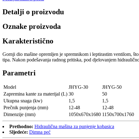
Detalji o proizvodu
Oznake proizvoda
Karakteristično
Gornji dio mašine opremljen je spremnikom i leptirastim ventilom, št
tipa. Nakon podešavanja radnog pritiska, pod djelovanjem hidrauličnog ci
Parametri
Model
JHYG-30
JHYG-50
Zapremina kante za materijal (L)
30
50
Ukupna snaga (kw)
1,5
1,5
Prečnik punjenja (mm)
12-48
12-48
Dimenzije (mm)
1050x670x1680
1150x700x1760
Prethodno:
Hidraulična mašina za punjenje kobasica
Sljedeće:
Dimna peć