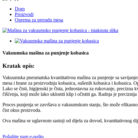
Dom
Proizvodi
Oprema za preradu mesa
Vakuumska mašina za punjenje kobasica
Kratak opis:
Vakuumska pneumatska kvantitativna mašina za punjenje sa savijanje
mesa i hrane za proizvodnju kobasica, sušenih kobasica i kobasica. Op
Lako se čisti, higijenski je čista, jednostavna za rukovanje, precizn
čišćenja, koji može lako ukloniti klip i očistiti ga. Radnja je precizni
Proces punjenja se završava u vakuumskom stanju, što može efikasno sprij
čist okus proizvoda.
Ova mašina se uglavnom sastoji od dijela za dovod, kvantitativnog dijela
Pošaljite nam e-poštu