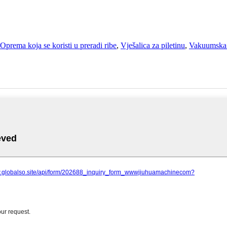
Oprema koja se koristi u preradi ribe
,
Vješalica za piletinu
,
Vakuumska 