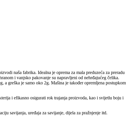
zvodi naša fabrika. Idealna je oprema za mala preduzeća za preradu
s hranom i vanjsko pakovanje su napravljeni od nehrđajućeg čelika.
500g, a greška je samo oko 2g. Mašina je također opremljena postupkom
rija i efikasno osigurati rok trajanja proizvoda, kao i svijetlu boju i
iju savijanja, uređaja za savijanje, dijela za pražnjenje itd.