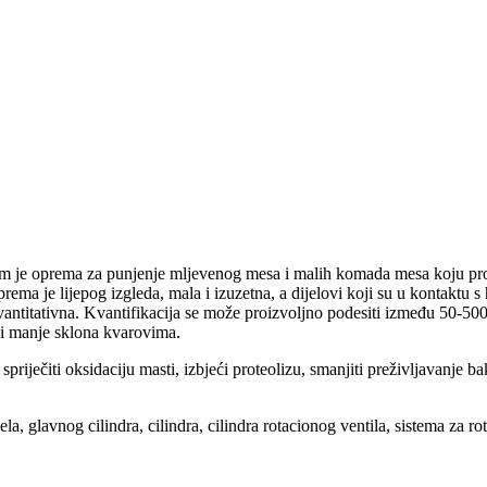
m je oprema za punjenje mljevenog mesa i malih komada mesa koju proi
rema je lijepog izgleda, mala i izuzetna, a dijelovi koji su u kontaktu 
a kvantitativna. Kvantifikacija se može proizvoljno podesiti između 50-
ja i manje sklona kvarovima.
ečiti oksidaciju masti, izbjeći proteolizu, smanjiti preživljavanje bakte
, glavnog cilindra, cilindra, cilindra rotacionog ventila, sistema za rotac