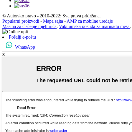
© Autorsko pravo - 2010-2022: Sva prava pridržana.
Popularni proizvodi
-
Mapa sajta
-
AMP za mobilne uređaje
Mašina za čišćenje mjehurića
,
Vakuumska posuda za marinadu mesa
,
Pošalji e-poštu
WhatsApp
x