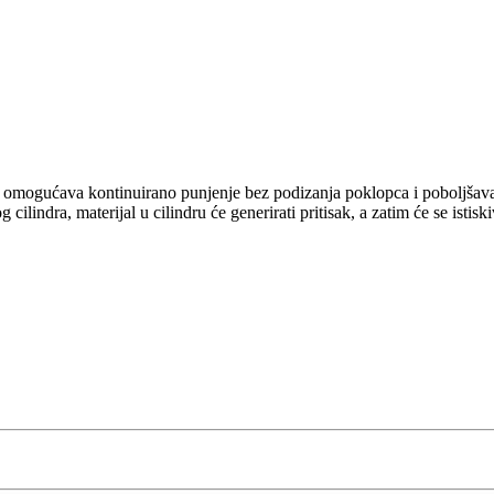
o omogućava kontinuirano punjenje bez podizanja poklopca i poboljšava
lindra, materijal u cilindru će generirati pritisak, a zatim će se istiski