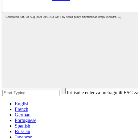
Pritisnite enter za pretragu ili ESC z
English
French
German
Portuguese
Spanish
Russian
Japanese