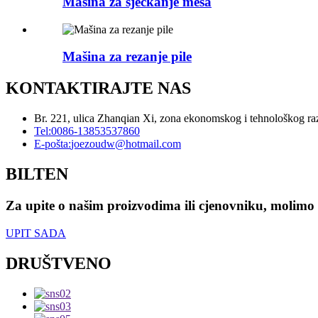
Mašina za sjeckanje mesa
Mašina za rezanje pile
KONTAKTIRAJTE NAS
Br. 221, ulica Zhanqian Xi, zona ekonomskog i tehnološkog r
Tel:
0086-13853537860
E-pošta:
joezoudw@hotmail.com
BILTEN
Za upite o našim proizvodima ili cjenovniku, molimo 
UPIT SADA
DRUŠTVENO