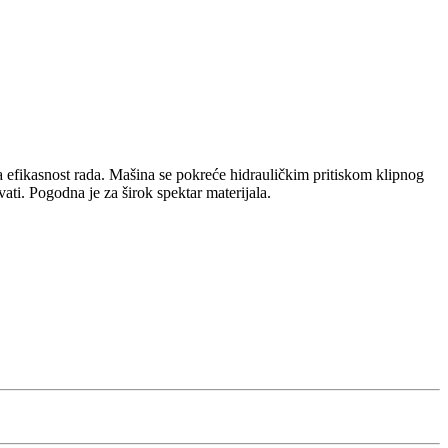
 efikasnost rada. Mašina se pokreće hidrauličkim pritiskom klipnog
vati. Pogodna je za širok spektar materijala.