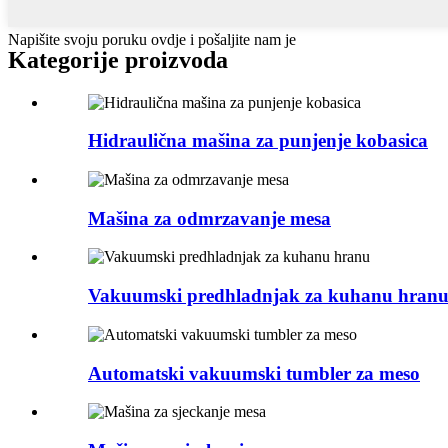
Napišite svoju poruku ovdje i pošaljite nam je
Kategorije proizvoda
Hidraulična mašina za punjenje kobasica
Mašina za odmrzavanje mesa
Vakuumski predhladnjak za kuhanu hran
Automatski vakuumski tumbler za meso