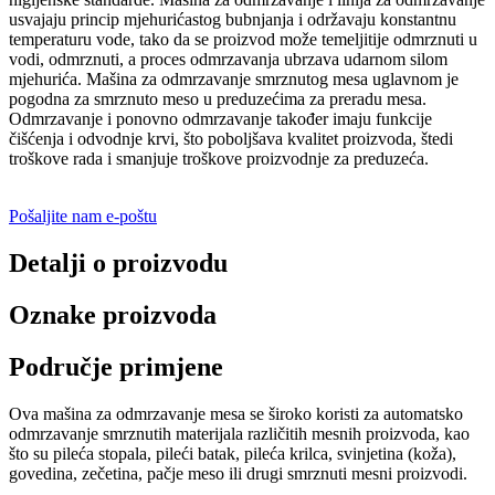
usvajaju princip mjehurićastog bubnjanja i održavaju konstantnu
temperaturu vode, tako da se proizvod može temeljitije odmrznuti u
vodi, odmrznuti, a proces odmrzavanja ubrzava udarnom silom
mjehurića. Mašina za odmrzavanje smrznutog mesa uglavnom je
pogodna za smrznuto meso u preduzećima za preradu mesa.
Odmrzavanje i ponovno odmrzavanje također imaju funkcije
čišćenja i odvodnje krvi, što poboljšava kvalitet proizvoda, štedi
troškove rada i smanjuje troškove proizvodnje za preduzeća.
Pošaljite nam e-poštu
Detalji o proizvodu
Oznake proizvoda
Područje primjene
Ova mašina za odmrzavanje mesa se široko koristi za automatsko
odmrzavanje smrznutih materijala različitih mesnih proizvoda, kao
što su pileća stopala, pileći batak, pileća krilca, svinjetina (koža),
govedina, zečetina, pačje meso ili drugi smrznuti mesni proizvodi.