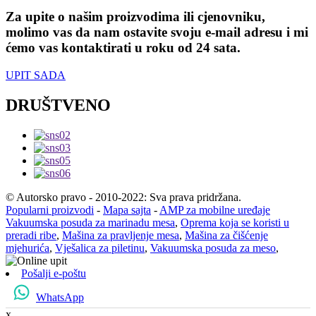
Za upite o našim proizvodima ili cjenovniku,
molimo vas da nam ostavite svoju e-mail adresu i mi
ćemo vas kontaktirati u roku od 24 sata.
UPIT SADA
DRUŠTVENO
© Autorsko pravo - 2010-2022: Sva prava pridržana.
Popularni proizvodi
-
Mapa sajta
-
AMP za mobilne uređaje
Vakuumska posuda za marinadu mesa
,
Oprema koja se koristi u
preradi ribe
,
Mašina za pravljenje mesa
,
Mašina za čišćenje
mjehurića
,
Vješalica za piletinu
,
Vakuumska posuda za meso
,
Pošalji e-poštu
WhatsApp
x