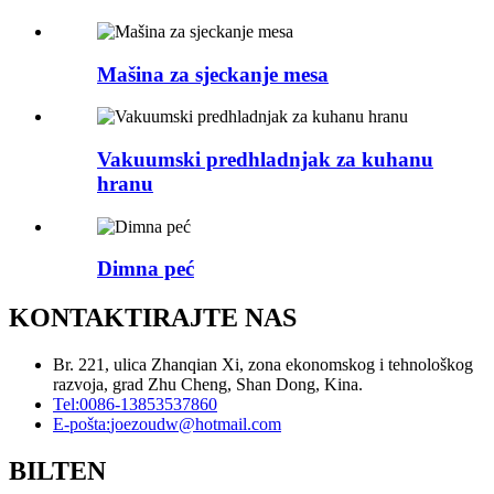
Mašina za sjeckanje mesa
Vakuumski predhladnjak za kuhanu
hranu
Dimna peć
KONTAKTIRAJTE NAS
Br. 221, ulica Zhanqian Xi, zona ekonomskog i tehnološkog
razvoja, grad Zhu Cheng, Shan Dong, Kina.
Tel:
0086-13853537860
E-pošta:
joezoudw@hotmail.com
BILTEN