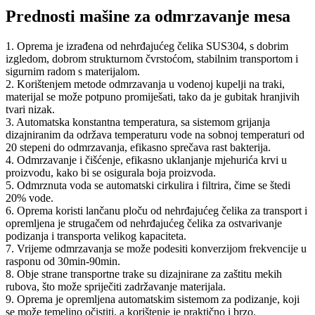
Prednosti mašine za odmrzavanje mesa
1. Oprema je izrađena od nehrđajućeg čelika SUS304, s dobrim
izgledom, dobrom strukturnom čvrstoćom, stabilnim transportom i
sigurnim radom s materijalom.
2. Korištenjem metode odmrzavanja u vodenoj kupelji na traki,
materijal se može potpuno promiješati, tako da je gubitak hranjivih
tvari nizak.
3. Automatska konstantna temperatura, sa sistemom grijanja
dizajniranim da održava temperaturu vode na sobnoj temperaturi od
20 stepeni do odmrzavanja, efikasno sprečava rast bakterija.
4. Odmrzavanje i čišćenje, efikasno uklanjanje mjehurića krvi u
proizvodu, kako bi se osigurala boja proizvoda.
5. Odmrznuta voda se automatski cirkulira i filtrira, čime se štedi
20% vode.
6. Oprema koristi lančanu ploču od nehrđajućeg čelika za transport i
opremljena je strugačem od nehrđajućeg čelika za ostvarivanje
podizanja i transporta velikog kapaciteta.
7. Vrijeme odmrzavanja se može podesiti konverzijom frekvencije u
rasponu od 30min-90min.
8. Obje strane transportne trake su dizajnirane za zaštitu mekih
rubova, što može spriječiti zadržavanje materijala.
9. Oprema je opremljena automatskim sistemom za podizanje, koji
se može temeljno očistiti, a korištenje je praktično i brzo.