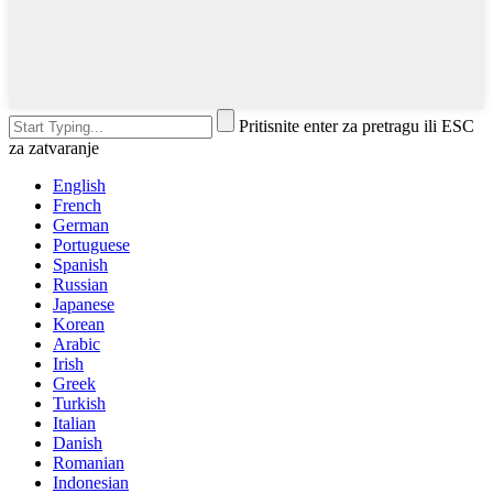
Pritisnite enter za pretragu ili ESC
za zatvaranje
English
French
German
Portuguese
Spanish
Russian
Japanese
Korean
Arabic
Irish
Greek
Turkish
Italian
Danish
Romanian
Indonesian