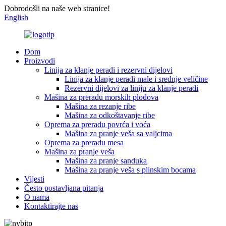
Dobrodošli na naše web stranice!
English
Dom
Proizvodi
Linija za klanje peradi i rezervni dijelovi
Linija za klanje peradi male i srednje veličine
Rezervni dijelovi za liniju za klanje peradi
Mašina za preradu morskih plodova
Mašina za rezanje ribe
Mašina za odkoštavanje ribe
Oprema za preradu povrća i voća
Mašina za pranje veša sa valjcima
Oprema za preradu mesa
Mašina za pranje veša
Mašina za pranje sanduka
Mašina za pranje veša s plinskim bocama
Vijesti
Često postavljana pitanja
O nama
Kontaktirajte nas