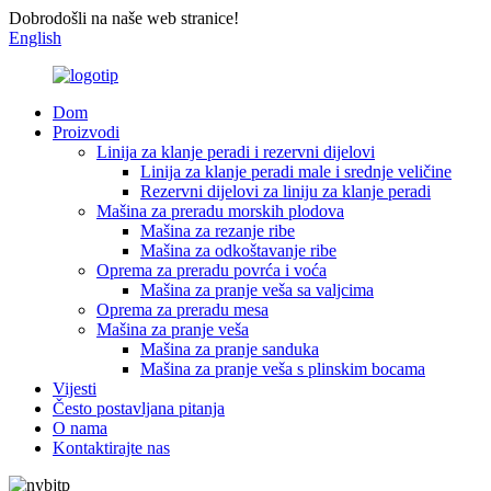
Dobrodošli na naše web stranice!
English
Dom
Proizvodi
Linija za klanje peradi i rezervni dijelovi
Linija za klanje peradi male i srednje veličine
Rezervni dijelovi za liniju za klanje peradi
Mašina za preradu morskih plodova
Mašina za rezanje ribe
Mašina za odkoštavanje ribe
Oprema za preradu povrća i voća
Mašina za pranje veša sa valjcima
Oprema za preradu mesa
Mašina za pranje veša
Mašina za pranje sanduka
Mašina za pranje veša s plinskim bocama
Vijesti
Često postavljana pitanja
O nama
Kontaktirajte nas