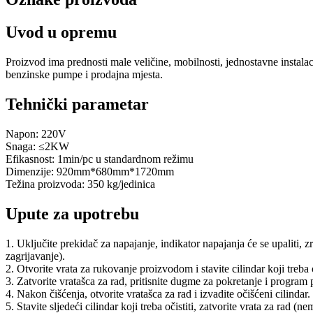
Uvod u opremu
Proizvod ima prednosti male veličine, mobilnosti, jednostavne instala
benzinske pumpe i prodajna mjesta.
Tehnički parametar
Napon: 220V
Snaga: ≤2KW
Efikasnost: 1min/pc u standardnom režimu
Dimenzije: 920mm*680mm*1720mm
Težina proizvoda: 350 kg/jedinica
Upute za upotrebu
1. Uključite prekidač za napajanje, indikator napajanja će se upaliti, z
zagrijavanje).
2. Otvorite vrata za rukovanje proizvodom i stavite cilindar koji treba o
3. Zatvorite vratašca za rad, pritisnite dugme za pokretanje i program
4. Nakon čišćenja, otvorite vratašca za rad i izvadite očišćeni cilindar.
5. Stavite sljedeći cilindar koji treba očistiti, zatvorite vrata za ra