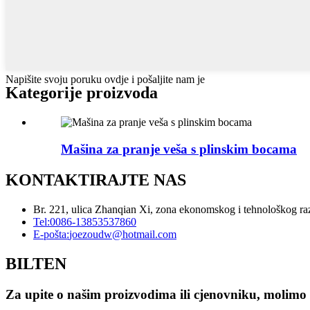
Napišite svoju poruku ovdje i pošaljite nam je
Kategorije proizvoda
Mašina za pranje veša s plinskim bocama
KONTAKTIRAJTE NAS
Br. 221, ulica Zhanqian Xi, zona ekonomskog i tehnološkog r
Tel:
0086-13853537860
E-pošta:
joezoudw@hotmail.com
BILTEN
Za upite o našim proizvodima ili cjenovniku, molimo 