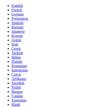
English
French
German
Portuguese
Spanish
Russian
Japanese
Korean
Arabic
Irish
Greek
Turkish
Italian
Danish
Romanian
Indonesian
Czech
Afrikaans
Swedish
Polish
Basque
Catalan
Esperanto
Hindi