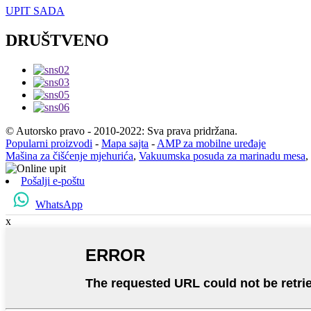
UPIT SADA
DRUŠTVENO
© Autorsko pravo - 2010-2022: Sva prava pridržana.
Popularni proizvodi
-
Mapa sajta
-
AMP za mobilne uređaje
Mašina za čišćenje mjehurića
,
Vakuumska posuda za marinadu mesa
,
Pošalji e-poštu
WhatsApp
x