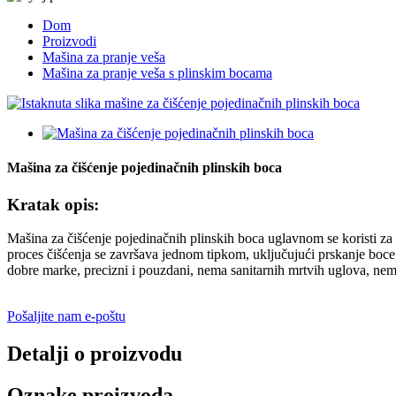
Dom
Proizvodi
Mašina za pranje veša
Mašina za pranje veša s plinskim bocama
Mašina za čišćenje pojedinačnih plinskih boca
Kratak opis:
Mašina za čišćenje pojedinačnih plinskih boca uglavnom se koristi za 
proces čišćenja se završava jednom tipkom, uključujući prskanje boce d
dobre marke, precizni i pouzdani, nema sanitarnih mrtvih uglova, nema
Pošaljite nam e-poštu
Detalji o proizvodu
Oznake proizvoda