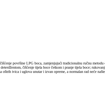
čišćenje površine LPG boca, zamjenjujući tradicionalnu ručnu metodu či
eterdžentom, čišćenje tijela boce četkom i pranje tijela boce; rukovanje
 oštrih ivica i uglova unutar i izvan opreme, a normalan rad neće našte