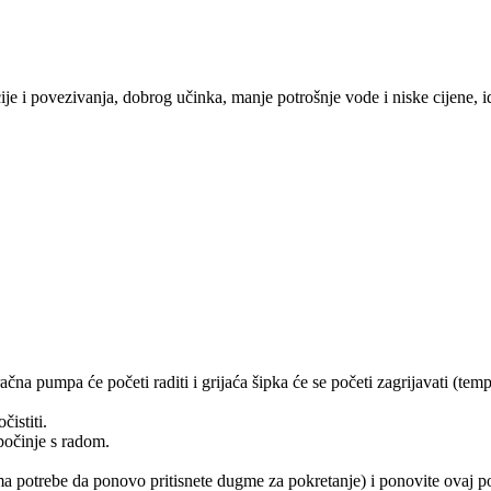
cije i povezivanja, dobrog učinka, manje potrošnje vode i niske cijene, 
račna pumpa će početi raditi i grijaća šipka će se početi zagrijavati (temp
čistiti.
 počinje s radom.
d (nema potrebe da ponovo pritisnete dugme za pokretanje) i ponovite ovaj 