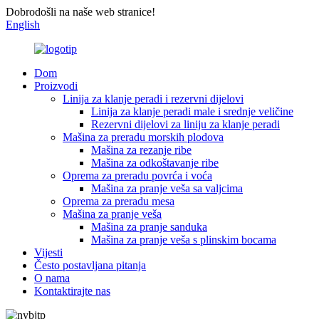
Dobrodošli na naše web stranice!
English
Dom
Proizvodi
Linija za klanje peradi i rezervni dijelovi
Linija za klanje peradi male i srednje veličine
Rezervni dijelovi za liniju za klanje peradi
Mašina za preradu morskih plodova
Mašina za rezanje ribe
Mašina za odkoštavanje ribe
Oprema za preradu povrća i voća
Mašina za pranje veša sa valjcima
Oprema za preradu mesa
Mašina za pranje veša
Mašina za pranje sanduka
Mašina za pranje veša s plinskim bocama
Vijesti
Često postavljana pitanja
O nama
Kontaktirajte nas