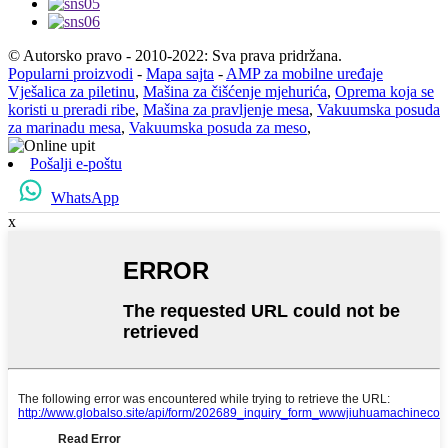
© Autorsko pravo - 2010-2022: Sva prava pridržana.
Popularni proizvodi
-
Mapa sajta
-
AMP za mobilne uređaje
Vješalica za piletinu
,
Mašina za čišćenje mjehurića
,
Oprema koja se
koristi u preradi ribe
,
Mašina za pravljenje mesa
,
Vakuumska posuda
za marinadu mesa
,
Vakuumska posuda za meso
,
Pošalji e-poštu
WhatsApp
x