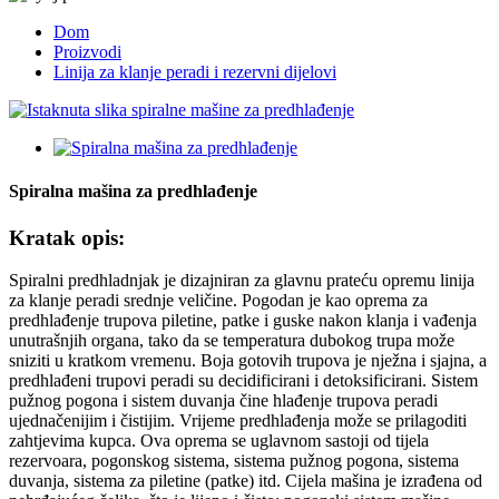
Dom
Proizvodi
Linija za klanje peradi i rezervni dijelovi
Spiralna mašina za predhlađenje
Kratak opis:
Spiralni predhladnjak je dizajniran za glavnu prateću opremu linija
za klanje peradi srednje veličine. Pogodan je kao oprema za
predhlađenje trupova piletine, patke i guske nakon klanja i vađenja
unutrašnjih organa, tako da se temperatura dubokog trupa može
sniziti u kratkom vremenu. Boja gotovih trupova je nježna i sjajna, a
predhlađeni trupovi peradi su decidificirani i detoksificirani. Sistem
pužnog pogona i sistem duvanja čine hlađenje trupova peradi
ujednačenijim i čistijim. Vrijeme predhlađenja može se prilagoditi
zahtjevima kupca. Ova oprema se uglavnom sastoji od tijela
rezervoara, pogonskog sistema, sistema pužnog pogona, sistema
duvanja, sistema za piletine (patke) itd. Cijela mašina je izrađena od