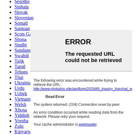
Sesotho
Sinhala
Slovak
Slovenian
Somali
Samoan
Scots Gaelic
Shona
Sindhi
Sundanese
Swahili
Tajik
Tamil
Telugu
Thai
Ukrainian
Urdu
Uzbek
Vietnamese
Welsh
Xhosa
Yiddish
Yoruba
Zulu
Kinyarwanda