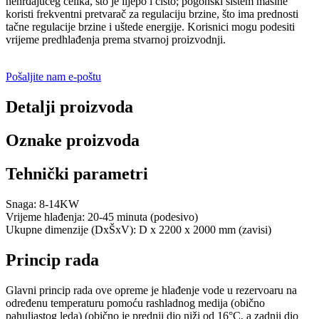
nehrđajućeg čelika, što je lijepo i čisto; pogonski sistem mašine
koristi frekventni pretvarač za regulaciju brzine, što ima prednosti
tačne regulacije brzine i uštede energije. Korisnici mogu podesiti
vrijeme predhlađenja prema stvarnoj proizvodnji.
Pošaljite nam e-poštu
Detalji proizvoda
Oznake proizvoda
Tehnički parametri
Snaga: 8-14KW
Vrijeme hlađenja: 20-45 minuta (podesivo)
Ukupne dimenzije (DxŠxV): D x 2200 x 2000 mm (zavisi)
Princip rada
Glavni princip rada ove opreme je hlađenje vode u rezervoaru na
određenu temperaturu pomoću rashladnog medija (obično
pahuljastog leda) (obično je prednji dio niži od 16°C, a zadnji dio