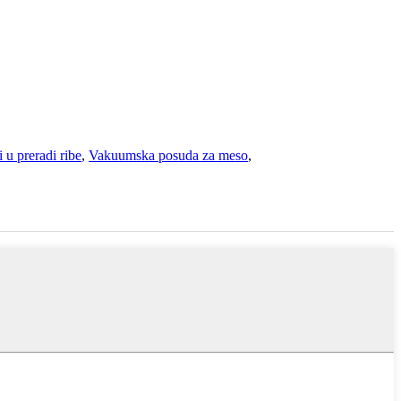
 u preradi ribe
,
Vakuumska posuda za meso
,