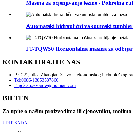
Mašina za ocjenjivanje težine - Pokretna ru
Automatski hidraulični vakuumski tumbler
JT-TQW50 Horizontalna mašina za odbijan
KONTAKTIRAJTE NAS
Br. 221, ulica Zhanqian Xi, zona ekonomskog i tehnološkog r
Tel:
0086-13853537860
E-pošta:
joezoudw@hotmail.com
BILTEN
Za upite o našim proizvodima ili cjenovniku, molimo 
UPIT SADA