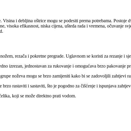
nje. Visina i debljina oštrice mogu se podesiti prema potrebama. Postoje
e, visoka efikasnost, niska cijena, ušteda rada i vremena, očuvanje svj
d.
nožem, rezača i pokretne pregrade. Uglavnom se koristi za rezanje i sjeck
 uredno izrezan, jednostavan za rukovanje i omogućava brzo pakovanje p
 grupe noževa mogu se brzo zamijeniti kako bi se zadovoljili zahtjevi raz
zo rastaviti i sastaviti, što je pogodno za čišćenje i ispunjava zahtjev
čelika, koji se može direktno prati vodom.