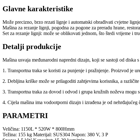
Glavne karakteristike
Može precizno, brzo rezati lignje i automatski obrađivati ​​cvjetne lig
Mašina za rezanje lignji, pogodna za pogone za preradu hrane, restoran
Set za rezanje lignji: može se oblikovati jednom, što štedi vrijeme i tru
Detalji produkcije
Mašina usvaja međunarodni napredni dizajn, koji se sastoji od diska s 
1. Transportna traka se koristi za punjenje i pražnjenje. Proizvod je
2. Debljina kriške može se prilagoditi zahtjevima korisnika, a različite
3. Transportna traka za dovod i odvod i grupa kružnih noževa mogu se br
4. Cijela mašina ima vodootporni dizajn i izrađena je od nehrđajućeg 
PARAMETRI
Veličina: 1150L * 520W * 800Hmm
Težina: 155 kg Materijal: SUS304 Napon: 380 V, 3 P