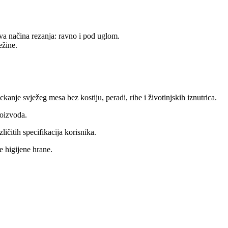
 dva načina rezanja: ravno i pod uglom.
ežine.
anje svježeg mesa bez kostiju, peradi, ribe i životinjskih iznutrica.
roizvoda.
ličitih specifikacija korisnika.
e higijene hrane.