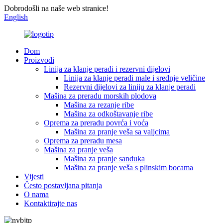
Dobrodošli na naše web stranice!
English
Dom
Proizvodi
Linija za klanje peradi i rezervni dijelovi
Linija za klanje peradi male i srednje veličine
Rezervni dijelovi za liniju za klanje peradi
Mašina za preradu morskih plodova
Mašina za rezanje ribe
Mašina za odkoštavanje ribe
Oprema za preradu povrća i voća
Mašina za pranje veša sa valjcima
Oprema za preradu mesa
Mašina za pranje veša
Mašina za pranje sanduka
Mašina za pranje veša s plinskim bocama
Vijesti
Često postavljana pitanja
O nama
Kontaktirajte nas